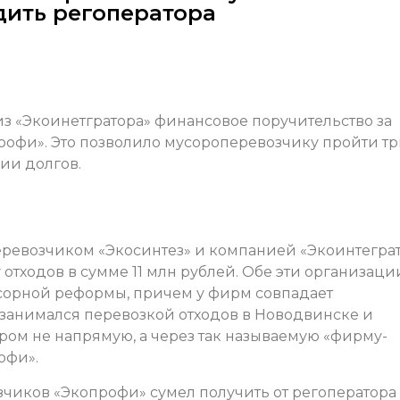
дить регоператора
из «Экоинетгратора» финансовое поручительство за
офи». Это позволило мусороперевозчику пройти т
ии долгов.
ревозчиком «Экосинтез» и компанией «Экоинтегра
 отходов в сумме 11 млн рублей. Обе эти организаци
усорной реформы, причем у фирм совпадает
 занимался перевозкой отходов в Новодвинске и
тором не напрямую, а через так называемую «фирму-
офи».
зчиков «Экопрофи» сумел получить от регоператора