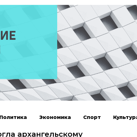
Политика
Экономика
Спорт
Культур
огла архангельскому