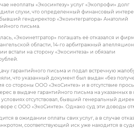
учае неоплаты «Экосинтезу» услуг «Экопрофи» долг
Ходили слухи, что определенный финансовый интере
 бывший гендиректор «Экоинтегратора» Анатолий
тийного письма.
лась, «Экоинетгратор» погашать её отказался и фир
ангельской области, 14-го арбитражный апелляцио
ии встали на сторону «Экосинтеза» и обязали
рублей.
ачу гарантийного письма и подал встречную жалобу
яли, что указанный документ был выдан «без получ
я со стороны ООО «ЭкоСинтез» и в отсутствие прос
ес в выдаче гарантийного письма на указанных в
условиях отсутствовал, бывший генеральный дире
воре с ООО «ЭкоСинтез». Однако суд эти доводы от
ится в ожидании оплаты свих услуг, а в случае отка
нкротом, соответствующий иск уже находится в суде