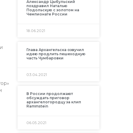
Александр Цыбульский
поздравил Наталью
Подольскую с золотом на
Чемпионате России
18.06.2021
ри
Глава Архангельска озвучил
идею продлить пешеходную
часть Чумбаровки
03.04.2021
тор»
и
В России продолжают
обсуждать приговор
архангелогородцу за клип
Rammstein
06.05.2021