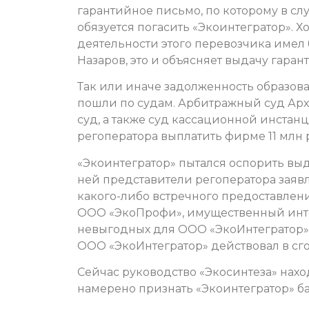
гарантийное письмо, по которому в сл
обязуется погасить «Экоинтегратор». 
деятельности этого перевозчика имел
Назаров, это и объясняет выдачу гаран
Так или иначе задолженность образова
пошли по судам. Арбитражный суд Арх
суд, а также суд кассационной инстанц
регоператора выплатить фирме 11 млн 
«Экоинтегратор» пытался оспорить выд
ней представители регоператора заявл
какого-либо встречного предоставлени
ООО «ЭкоПрофи», имущественный интер
невыгодных для ООО «ЭкоИнтегратор» 
ООО «ЭкоИнтегратор» действовал в сго
Сейчас руководство «Экосинтеза» наход
намерено признать «Экоинтегратор» ба