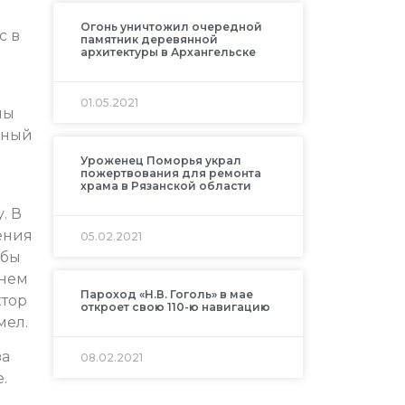
Огонь уничтожил очередной
с в
памятник деревянной
архитектуры в Архангельске
01.05.2021
мы
нный
Уроженец Поморья украл
пожертвования для ремонта
храма в Рязанской области
. В
ения
05.02.2021
ьбы
 нем
Пароход «Н.В. Гоголь» в мае
ктор
откроет свою 110-ю навигацию
мел.
за
08.02.2021
.