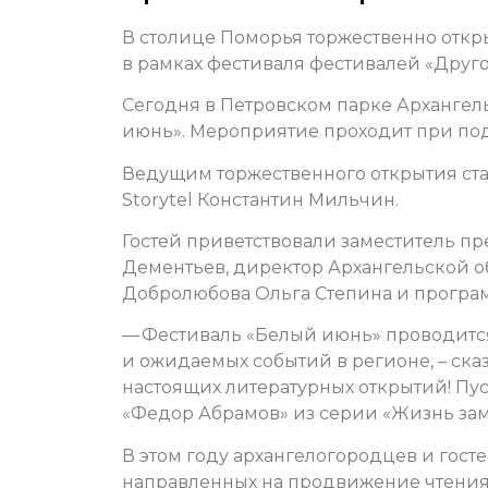
В столице Поморья торжественно откр
в рамках фестиваля фестивалей «Друго
Сегодня в Петровском парке Архангел
июнь». Мероприятие проходит при под
Ведущим торжественного открытия ст
Storytel Константин Мильчин.
Гостей приветствовали заместитель п
Дементьев,
директор Архангельской об
Добролюбова
Ольга Степина и
програ
— Фестиваль «Белый июнь» проводится 
и ожидаемых событий в регионе, – ска
настоящих литературных открытий! Пус
«Федор Абрамов» из серии «Жизнь за
В этом году архангелогородцев и госте
направленных на продвижение чтения 