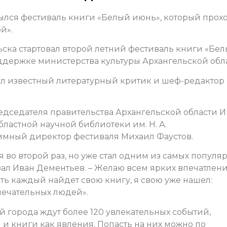
ылся фестиваль книги «Белый июнь», который прох
й».
ьска стартовал второй летний фестиваль книги «Бе
держке министерства культуры Архангельской обла
ал известный литературный критик и шеф-редактор
редседателя правительства Архангельской области
И
ластной научной библиотеки им. Н. А.
ммный директор фестиваля
Михаил Фаустов.
во второй раз, но уже стал одним из самых популя
зал Иван Дементьев. – Желаю всем ярких впечатлен
ть каждый найдет свою книгу, я свою уже нашел:
мечательных людей».
й города ждут более 120 увлекательных событий,
и книги как явления. Попасть на них можно по