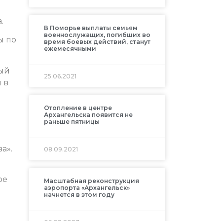
.
В Поморье выплаты семьям
военнослужащих, погибших во
ы по
время боевых действий, станут
ежемесячными
ный
25.06.2021
 в
Отопление в центре
Архангельска появится не
раньше пятницы
а».
08.09.2021
ое
Масштабная реконструкция
аэропорта «Архангельск»
начнется в этом году