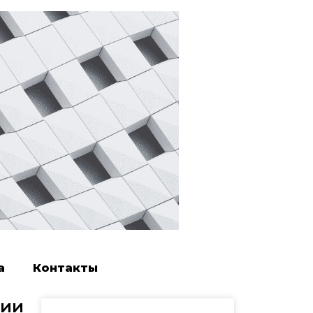
а
Контакты
сии