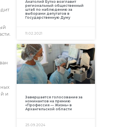
Анатолий Бутко возглавит
региональный общественный
одит
штаб по наблюдению за
выборами депутатов в
Государственную Думу
лый
11.02.2021
сти.
ван
рных
ий и
Завершается голосование за
номинантов на премию
«Профессия — Жизнь» в
Архангельской области
25.09.2024