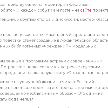
дая действующие на территории фестиваля
б этом и каждом событии и госте – на
сайте
проекта
лекций, 5 круглых столов и дискуссий, мастер-класс
ые в регионе состоится масштабный, представитель
 повестки станет создание в Архангельской области
менных библиотечных учреждений – модельных
аявленные в программе встречи с современными
в Петровском парке состоится встреча с «русским
 представит свою новую книгу «Оправдание остров
 живое в культурной жизни, – считает Евгений
ще в советское время за его прекрасное имя, котор
 совершенно необъяснимым образом. Это один из
ать сюда нельзя.