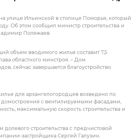
 на улице Ильинской в столице Поморья, который
оду. Об этом сообщил министр строительства и
ладимир Полежаев.
бщий объем вводимого жилья составит 7,5
лава областного минстроя. – Дом
здов, сейчас завершается благоустройство
илье для архангелогородцев возведено по
 домостроения с вентилируемыми фасадами,
ность, максимальную скорость строительства и
м долевого строительства с предчистовой
омпании-застройщика Сергей Галузин.