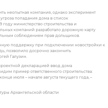
роить неопытная компания, однако эксперимент
а угроза попадания дома в список
19 году министерство строительства и
тельных компаний разработало дорожную карту
тельным соблюдением прав дольщиков.
енную поддержку при подключении новостройки к
едь, позволило досрочно закончить
ргей Галузин.
с проектной декларацией ввод дома
видим пример ответственного строительства:
конце июля – начале августа текущего года, –
ктуры Архангельской области