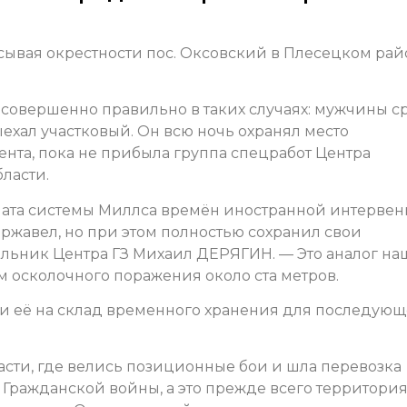
сывая окрестности пос. Оксовский в Плесецком рай
 совершенно правильно в таких случаях: мужчины с
ыехал участковый. Он всю ночь охранял место
нта, пока не прибыла группа спецработ Центра
ласти.
аната системы Миллса времён иностранной интерве
проржавел, но при этом полностью сохранил свои
льник Центра ГЗ Михаил ДЕРЯГИН. — Это аналог н
ом осколочного поражения около ста метров.
ли её на склад временного хранения для последую
ласти, где велись позиционные бои и шла перевозка
Гражданской войны, а это прежде всего территори