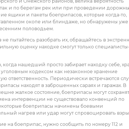
орского и Онежского районов, велика вероятность
, так и по берегам рек или при проведении дорожн
ие ящики и пакеты боеприпасов, которые когда-то,
тавленном окопе или блиндаже, но обнаружены уже
весенним половодьем.
 не пытайтесь разобрать их, обращайтесь в экстрен
авильную оценку находке смогут только специалисты
 когда нашедший просто забирает находку себе, хр
я уголовным кодексом как незаконное хранение
ную ответственность. Периодически встречаются слу
рипасы находят в заброшенных сараях и гаражах. В
внешне жалкое состояние, боеприпасы могут сохраня
ремена интервенции не существовало конвенций по
некоторые боеприпасы начинены боевыми
льный нагрев или удар могут спровоцировать взры
ие на боеприпас, нужно сообщить по номеру 112 и