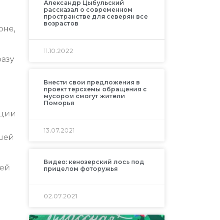
Александр Цыбульский
рассказал о современном
пространстве для северян все
возрастов
оне,
11.10.2022
разу
Внести свои предложения в
проект терсхемы обращения с
мусором смогут жители
Поморья
нции
13.07.2021
ашей
Видео: кенозерский лось под
щей
прицелом фоторужья
02.07.2021
я