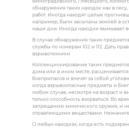
Виноградовского, Плесецкого, Холмог
обнаружения таких находок как в лесу
работ. Иногда находят целые прогнивш
например, были засыпаны землёй в ос
наши дни. Иногда находки вымывает 
В случае обнаружения таких предметов
службы по номерам 102 и 112. Дать пр
взрывотехники.
Коллекционирование таких предметов,
дома или в ином месте, расцениваетс
боеприпасов и влечёт за собой уголов
когда взрывоопасные предметы и боеп
любом случае, несмотря на возраст и 
только способность взорваться. Во в
запрещению химического оружия, и 
отравляющими веществами. Незначите
О любых находках, когда есть подозрен