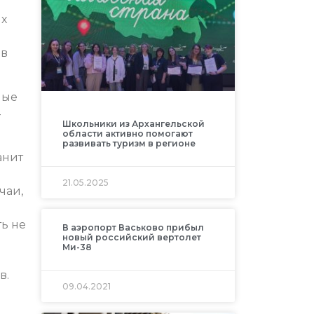
ых
 в
ные
-
Школьники из Архангельской
области активно помогают
развивать туризм в регионе
анит
21.05.2025
чаи,
ть не
В аэропорт Васьково прибыл
новый российский вертолет
Ми-38
в.
09.04.2021