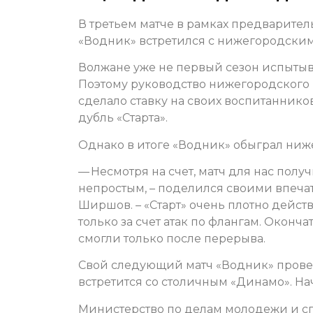
В третьем матче в рамках предварите
«Водник» встретился с нижегородским
Волжане уже не первый сезон испытыв
Поэтому руководство нижегородского 
сделало ставку на своих воспитаннико
дубль «Старта».
Однако в итоге «Водник» обыграл ниже
— Несмотря на счет, матч для нас полу
непростым, – поделился своими впеч
Ширшов. – «Старт» очень плотно дейст
только за счет атак по флангам. Оконч
смогли только после перерыва.
Свой следующий матч «Водник» проведе
встретится со столичным «Динамо». На
Министерство по делам молодежи и сп