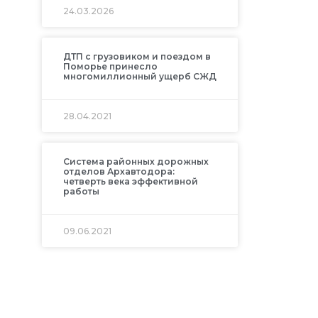
24.03.2026
ДТП с грузовиком и поездом в
Поморье принесло
многомиллионный ущерб СЖД
28.04.2021
Система районных дорожных
отделов Архавтодора:
четверть века эффективной
работы
09.06.2021