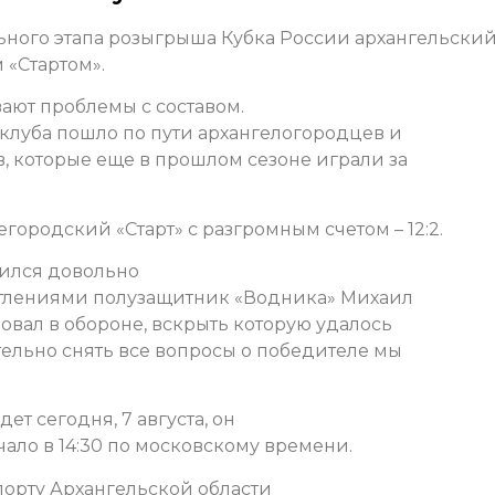
льного этапа розыгрыша Кубка России архангельски
 «Стартом».
ают проблемы с составом.
клуба пошло по пути архангелогородцев и
в, которые еще в прошлом сезоне играли за
городский «Старт» с разгромным счетом – 12:2.
чился довольно
атлениями полузащитник «Водника» Михаил
вовал в обороне, вскрыть которую удалось
ательно снять все вопросы о победителе мы
т сегодня, 7 августа, он
чало в 14:30 по московскому времени.
орту Архангельской области