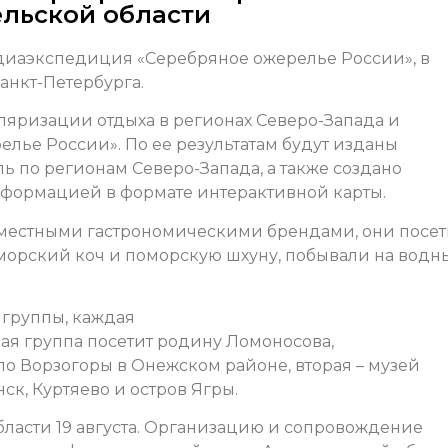
ельской области
диаэкспедиция «Серебряное ожерелье России», в
анкт-Петербурга.
яризации отдыха в регионах Северо-Запада и
елье России». По ее результатам будут изданы
ь по регионам Северо-Запада, а также создано
формацией в формате интерактивной карты.
 местными гастрономическими брендами, они посе
оморский коч и поморскую шхуну, побывали на водн
 группы, каждая
ая группа посетит родину Ломоносова,
о Ворзогоры в Онежском районе, вторая – музей
ск, Куртяево и остров Ягры.
бласти 19 августа. Организацию и сопровождение