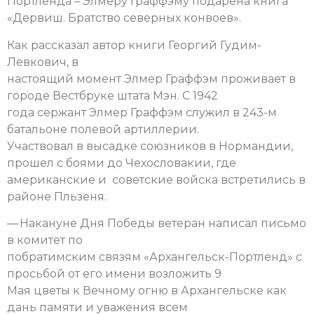
Портленда – Элмеру Граффэму подарена книга
«Дервиш. Братство северных конвоев».
Как рассказал автор книги Георгий Гудим-
Левкович, в
настоящий момент Элмер Граффэм проживает в
городе Вестбруке штата Мэн. С 1942
года сержант Элмер Граффэм служил в 243-м
батальоне полевой артиллерии.
Участвовал в высадке союзников в Нормандии,
прошел с боями до Чехословакии, где
американские и советские войска встретились в
районе Пльзеня.
— Накануне Дня Победы ветеран написал письмо
в комитет по
побратимским связям «Архангельск-Портленд» с
просьбой от его имени возложить 9
Мая цветы к Вечному огню в Архангельске как
дань памяти и уважения всем