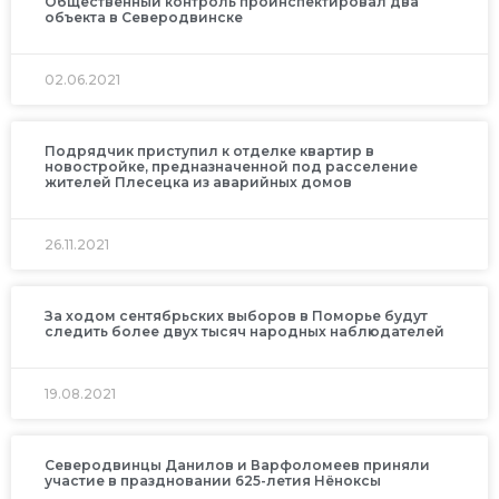
Общественный контроль проинспектировал два
объекта в Северодвинске
02.06.2021
Подрядчик приступил к отделке квартир в
новостройке, предназначенной под расселение
жителей Плесецка из аварийных домов
26.11.2021
За ходом сентябрьских выборов в Поморье будут
следить более двух тысяч народных наблюдателей
19.08.2021
Северодвинцы Данилов и Варфоломеев приняли
участие в праздновании 625-летия Нёноксы