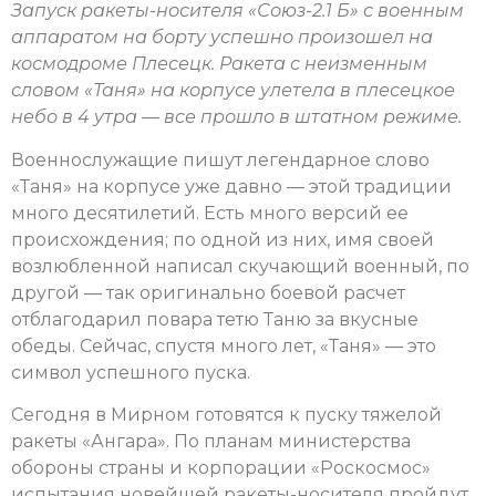
Запуск ракеты-носителя «Союз-2.1 Б» с военным
аппаратом на борту успешно произошел на
космодроме Плесецк. Ракета с неизменным
словом «Таня» на корпусе улетела в плесецкое
небо в 4 утра — все прошло в штатном режиме.
Военнослужащие пишут легендарное слово
«Таня» на корпусе уже давно — этой традиции
много десятилетий. Есть много версий ее
происхождения; по одной из них, имя своей
возлюбленной написал скучающий военный, по
другой — так оригинально боевой расчет
отблагодарил повара тетю Таню за вкусные
обеды. Сейчас, спустя много лет, «Таня» — это
символ успешного пуска.
Сегодня в Мирном готовятся к пуску тяжелой
ракеты «Ангара». По планам министерства
обороны страны и корпорации «Роскосмос»
испытания новейшей ракеты-носителя пройдут