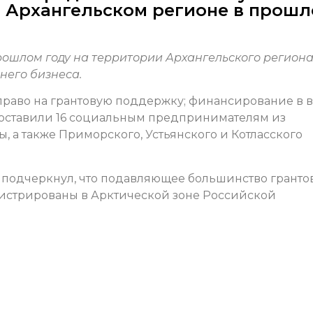
в Архангельском регионе в прош
рошлом году на территории Архангельского регион
него бизнеса.
ют право на грантовую поддержку; финансирование в 
едоставили 16 социальным предпринимателям из
, а также Приморского, Устьянского и Котласского
 подчеркнул, что подавляющее большинство гранто
гистрированы в Арктической зоне Российской