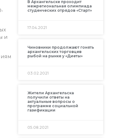
В Архангельске проходит
межрегиональная олимпиада
0-
студенческих отрядов «Старт»
17.04.2021
ных
ы и
Чиновники продолжают гонять
архангельских торговцев
ниям
рыбой на рынке у «Диеты»
03.02.2021
Жители Архангельска
получили ответы на
актуальные вопросы о
программе социальной
газификации
05.08.2021