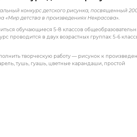
льный конкурс детского рисунка, посвященный 20
ва «Мир детства в произведениях Некрасова».
ниться обучающиеся 5-8 классов общеобразователь
рс проводится в двух возрастных группах: 5-6 класс
полнить творческую работу — рисунок к произведе
арель, тушь, гуашь, цветные карандаши, простой