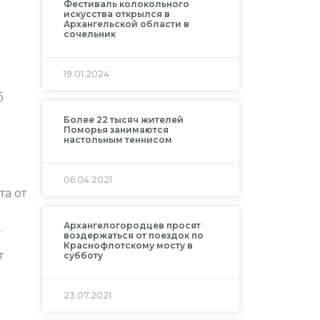
Фестиваль колокольного
искусства открылся в
Архангельской области в
сочельник
19.01.2024
б
Более 22 тысяч жителей
Поморья занимаются
настольным теннисом
06.04.2021
та от
Архангелогородцев просят
.
воздержаться от поездок по
Краснофлотскому мосту в
т
субботу
23.07.2021