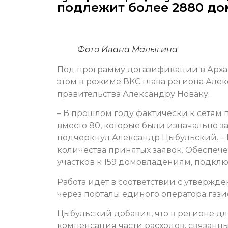
подлежит более 2880 д
Фото Ивана Малыгина
Под программу догазификации в Арха
этом в режиме ВКС глава региона Ал
правительства Александру Новаку.
– В прошлом году фактически к сетям
вместо 80, которые были изначально з
подчеркнул Александр Цыбульский. – Н
количества принятых заявок. Обеспеч
участков к 159 домовладениям, подклю
Работа идет в соответствии с утверж
через порталы единого оператора газ
Цыбульский добавил, что в регионе д
компенсация части расходов, связанн