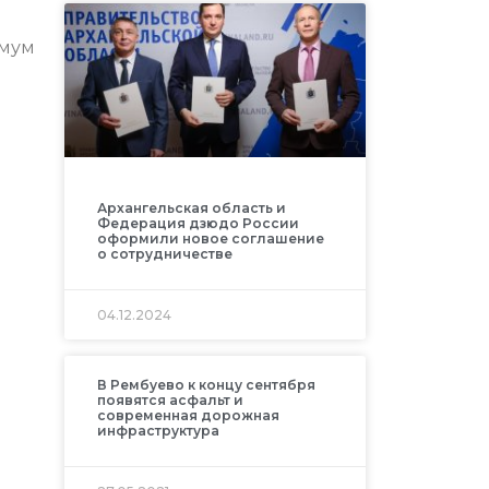
имум
Архангельская область и
Федерация дзюдо России
оформили новое соглашение
о сотрудничестве
04.12.2024
В Рембуево к концу сентября
появятся асфальт и
современная дорожная
инфраструктура