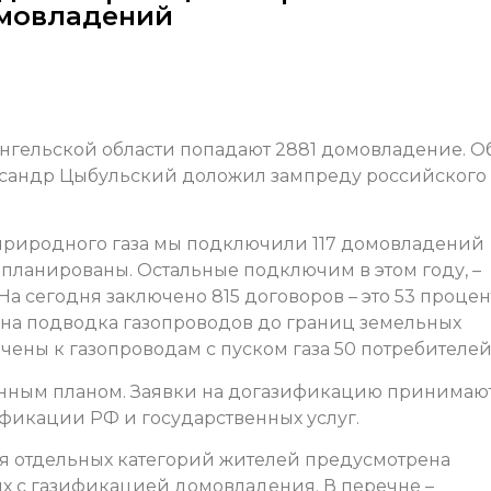
омовладений
нгельской области попадают 2881 домовладение. О
ександр Цыбульский доложил зампреду российского
 природного газа мы подключили 117 домовладений
апланированы. Остальные подключим в этом году, –
а сегодня заключено 815 договоров – это 53 процен
ена подводка газопроводов до границ земельных
чены к газопроводам с пуском газа 50 потребителей
денным планом. Заявки на догазификацию принимаю
ификации РФ и государственных услуг.
ля отдельных категорий жителей предусмотрена
ых с газификацией домовладения. В перечне –