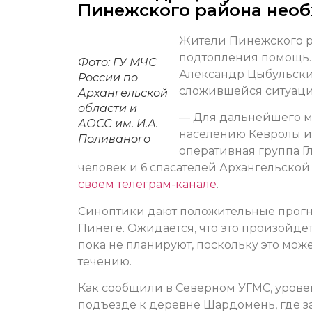
Пинежского района нео
Жители Пинежского р
подтопления помощь.
Фото: ГУ МЧС
Александр Цыбульский
России по
сложившейся ситуации
Архангельской
области и
— Для дальнейшего м
АОСС им. И.А.
населению Кевролы и
Поливаного
оперативная группа Г
человек и 6 спасателей Архангельской
своем телеграм-канале
.
Синоптики дают положительные прогно
Пинеге. Ожидается, что это произойде
пока не планируют, поскольку это мож
течению.
Как сообщили в Северном УГМС, уровен
подъезде к деревне Шардомень, где за