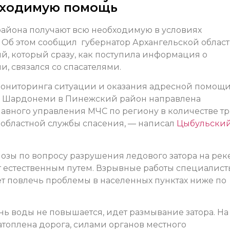
бходимую помощь
айона получают всю необходимую в условиях
 Об этом сообщил губернатор Архангельской облас
, который сразу, как поступила информация о
, связался со спасателями.
ониторинга ситуации и оказания адресной помощ
 Шардонеми в Пинежский район направлена
лавного управления МЧС по региону в количестве тр
 областной службы спасения, — написал
Цыбульский
зы по вопросу разрушения ледового затора на рек
т естественным путем. Взрывные работы специалист
ет повлечь проблемы в населенных пунктах ниже по
ь воды не повышается, идет размывание затора. На
топлена дорога, силами органов местного