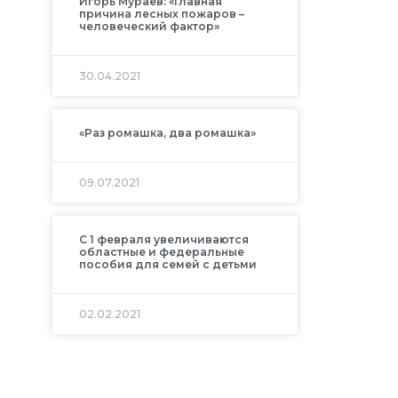
Игорь Мураев: «Главная
причина лесных пожаров –
человеческий фактор»
30.04.2021
«Раз ромашка, два ромашка»
09.07.2021
С 1 февраля увеличиваются
областные и федеральные
пособия для семей с детьми
02.02.2021