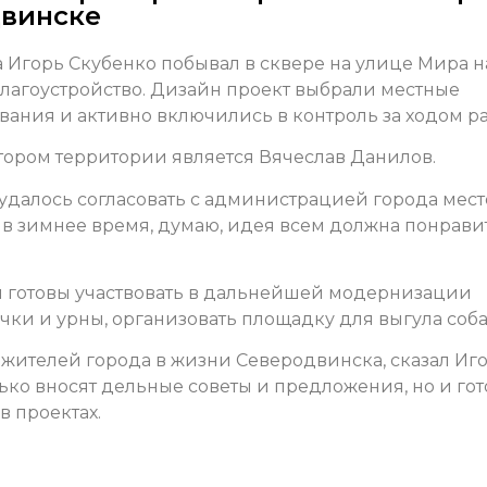
двинске
 Игорь Скубенко побывал в сквере на улице Мира н
 благоустройство. Дизайн проект выбрали местные
вания и активно включились в контроль за ходом ра
ором территории является Вячеслав Данилов.
удалось согласовать с администрацией города мест
 в зимнее время, думаю, идея всем должна понрави
и готовы участвовать в дальнейшей модернизации
чки и урны, организовать площадку для выгула соба
 жителей города в жизни Северодвинска, сказал Иг
лько вносят дельные советы и предложения, но и го
 проектах.