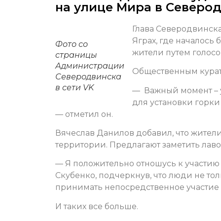
на улице Мира в Северо
Глава Северодвинска
Яграх, где началось
Фото со
жители путем голосо
страницы
Администрации
Общественным курат
Северодвинска
в сети VK
— Важный момент – 
для установки горки
— отметил он.
Вячеслав Данилов добавил, что жител
территории. Предлагают заметить лаво
— Я положительно отношусь к участию
Скубенко, подчеркнув, что люди не то
принимать непосредственное участие в
И таких все больше.