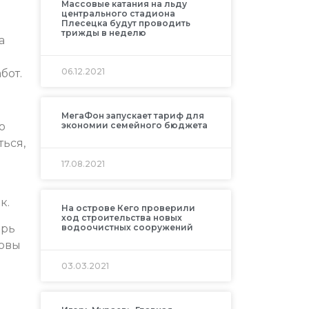
Массовые катания на льду
центрального стадиона
Плесецка будут проводить
трижды в неделю
а
06.12.2021
бот.
МегаФон запускает тариф для
о
экономии семейного бюджета
ться,
17.08.2021
к.
На острове Кего проверили
ход строительства новых
водоочистных сооружений
орь
товы
03.03.2021