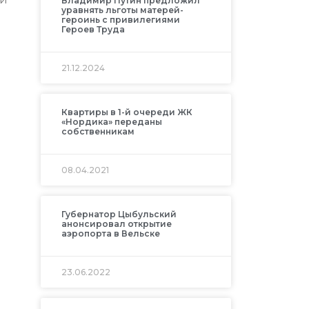
Владимир Путин предложил
уравнять льготы матерей-
героинь с привилегиями
Героев Труда
21.12.2024
Квартиры в 1-й очереди ЖК
«Нордика» переданы
собственникам
08.04.2021
Губернатор Цыбульский
анонсировал открытие
аэропорта в Вельске
23.06.2022