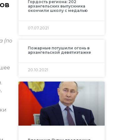
Гордость региона: 202
ов
архангельских выпускника
окончили школу с медалью
07.07.2021
а (по
Пожарные потушили огонь в
архангельской девятиэтажке
ьшее
20.10.2021
.
,
аки
ли