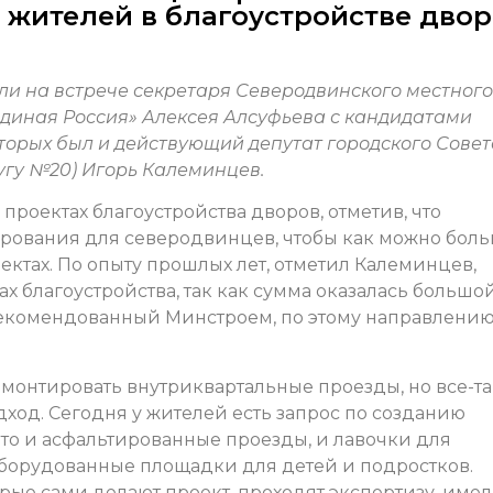
жителей в благоустройстве двор
ли на встрече секретаря Северодвинского местного
Единая Россия» Алексея Алсуфьева с кандидатами
торых был и действующий депутат городского Совет
угу №20) Игорь Калеминцев.
проектах благоустройства дворов, отметив, что
рования для северодвинцев, чтобы как можно бол
ектах. По опыту прошлых лет, отметил Калеминцев,
ах благоустройства, так как сумма оказалась большой
 рекомендованный Минстроем, по этому направлению
ремонтировать внутриквартальные проезды, но все-т
дход. Сегодня у жителей есть запрос по созданию
то и асфальтированные проезды, и лавочки для
 оборудованные площадки для детей и подростков.
орые сами делают проект, проходят экспертизу, име