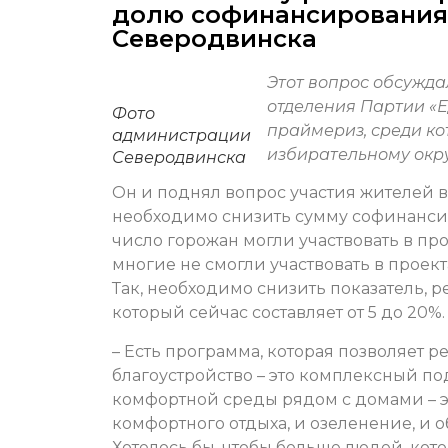
долю софинансирования 
Северодвинска
Этот вопрос обсужда
отделения Партии «
Фото
праймериз, среди ко
администрации
избирательному окр
Северодвинска
Он и поднял вопрос участия жителей в 
необходимо снизить сумму софинанси
число горожан могли участвовать в про
многие не смогли участвовать в проект
Так, необходимо снизить показатель,
который сейчас составляет от 5 до 20%.
– Есть программа, которая позволяет 
благоустройство – это комплексный по
комфортной среды рядом с домами – э
комфортного отдыха, и озеленение, и
Хотелось бы, чтобы больше людей, кот