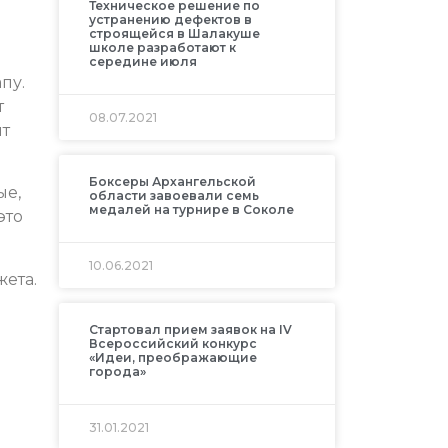
Техническое решение по
устранению дефектов в
строящейся в Шалакуше
школе разработают к
середине июля
пу.
т
08.07.2021
йт
Боксеры Архангельской
ые,
области завоевали семь
медалей на турнире в Соколе
это
10.06.2021
жета.
Стартовал прием заявок на IV
Всероссийский конкурс
«Идеи, преображающие
города»
31.01.2021