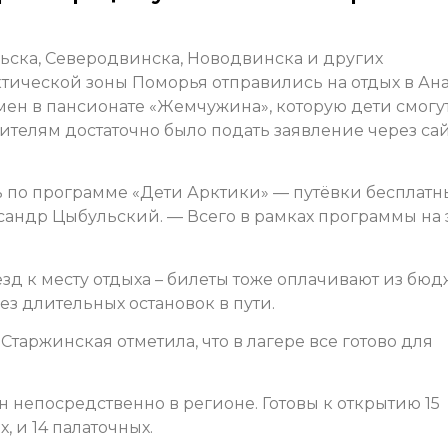
ьска, Северодвинска, Новодвинска и других
тической зоны Поморья отправились на отдых в Ана
смен в пансионате «Жемчужина», которую дети смогу
дителям достаточно было подать заявление через са
ь по программе «Дети Арктики» — путёвки бесплатн
сандр Цыбульский. — Всего в рамках программы на 
зд к месту отдыха – билеты тоже оплачивают из бюд
з длительных остановок в пути.
таржинская отметила, что в лагере все готово для
н непосредственно в регионе. Готовы к открытию 15
 и 14 палаточных.