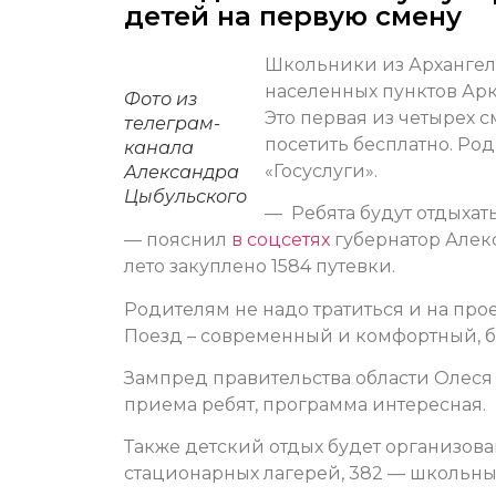
детей на первую смену
Школьники из Архангел
населенных пунктов Арк
Фото из
Это первая из четырех 
телеграм-
посетить бесплатно. Ро
канала
«Госуслуги».
Александра
Цыбульского
— Ребята будут отдыхат
— пояснил
в соцсетях
губернатор Алек
лето закуплено 1584 путевки.
Родителям не надо тратиться и на прое
Поезд – современный и комфортный, бе
Зампред правительства области Олеся С
приема ребят, программа интересная.
Также детский отдых будет организова
стационарных лагерей, 382 — школьных,