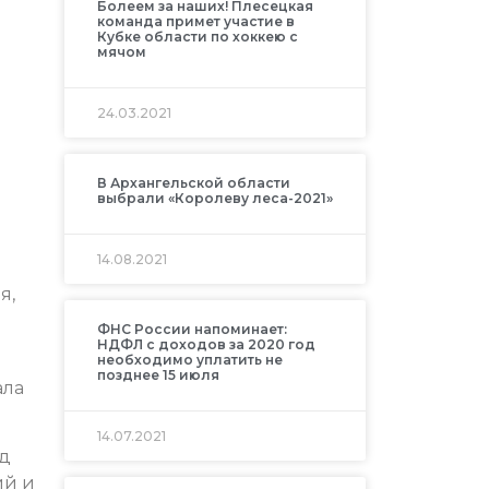
Болеем за наших! Плесецкая
команда примет участие в
Кубке области по хоккею с
мячом
24.03.2021
В Архангельской области
выбрали «Королеву леса-2021»
14.08.2021
я,
ФНС России напоминает:
НДФЛ с доходов за 2020 год
необходимо уплатить не
позднее 15 июля
ала
14.07.2021
ед
ий и