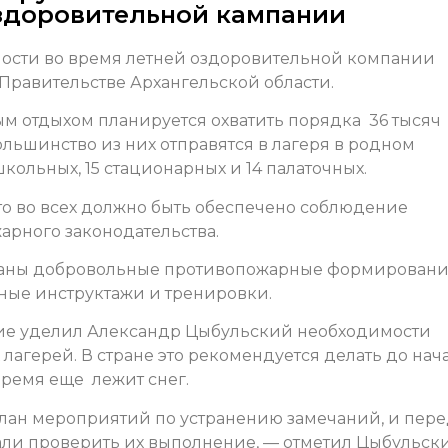
оздоровительной кампании
ности во время летней оздоровительной компании
Правительстве Архангельской области.
ым отдыхом планируется охватить порядка 36 тысяч
льшинство из них отправятся в лагеря в родном
кольных, 15 стационарных и 14 палаточных.
о во всех должно быть обеспечено соблюдение
арного законодательства.
созданы добровольные противопожарные формировани
ные инструктажи и тренировки.
ние уделил Александр Цыбульский необходимости
лагерей. В стране это рекомендуется делать до нач
 время еще лежит снег.
лан мероприятий по устранению замечаний, и пер
ли проверить их выполнение, — отметил Цыбульск