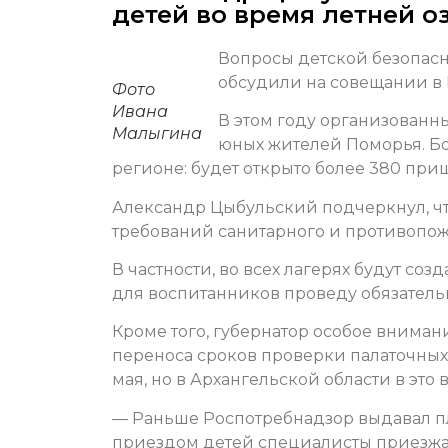
детей во время летней 
Вопросы детской безопас
обсудили на совещании в 
Фото
Ивана
В этом году организованн
Малыгина
юных жителей Поморья. Бо
регионе: будет открыто более 380 приш
Александр Цыбульский подчеркнул, чт
требований санитарного и противопож
В частности, во всех лагерях будут 
для воспитанников проведу обязатель
Кроме того, губернатор особое внима
переноса сроков проверки палаточных 
мая, но в Архангельской области в это
— Раньше Роспотребнадзор выдавал п
приездом детей специалисты приезжа