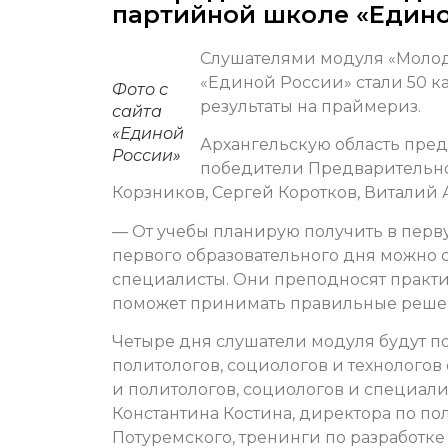
партийной школе «Едино
Слушателями модуля «Моло
«Единой России» стали 50 к
Фото с
результаты на праймериз.
сайта
«Единой
Архангельскую область пре
России»
победители Предварительно
Корзников, Сергей Коротков, Виталий
— От учебы планирую получить в перву
первого образовательного дня можно с
специалисты. Они преподносят практ
поможет принимать правильные решен
Четыре дня слушатели модуля будут п
политологов, социологов и технолого
и политологов, социологов и специал
Константина Костина, директора по п
Потуремского, тренинги по разработке