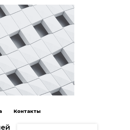
а
Контакты
шей