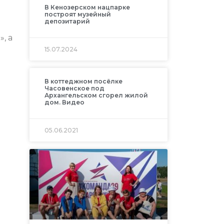
В Кенозерском нацпарке
построят музейный
депозитарий
, а
15.07.2024
В коттеджном посёлке
Часовенское под
Архангельском сгорел жилой
дом. Видео
05.06.2021