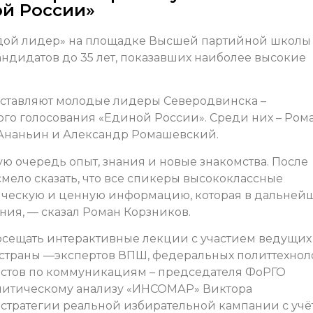
й России»
дой лидер» на площадке Высшей партийной школы
андидатов до 35 лет, показавших наиболее высокие
дставляют молодые лидеры Северодвинска –
го голосования «Единой России». Среди них – Ром
 Ананьин и Александр Ромашевский.
ю очередь опыт, знания и новые знакомства. После
мело сказать, что все спикеры высококлассные
ическую и ценную информацию, которая в дальней
ия, — сказал Роман Корзников.
осещать интерактивные лекции с участием ведущих
в страны —экспертов ВПШ, федеральных политтехнол
истов по коммуникациям – председателя ФоРГО
олитическому анализу «ИНСОМАР» Виктора
 стратегии реальной избирательной кампании с учё