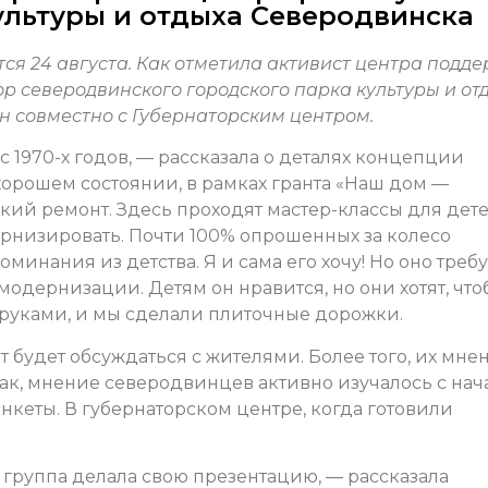
льтуры и отдыха Северодвинска
ся 24 августа. Как отметила активист центра подд
ор северодвинского городского парка культуры и от
н совместно с Губернаторским центром.
с 1970-х годов, — рассказала о деталях концепции
хорошем состоянии, в рамках гранта «Наш дом —
ий ремонт. Здесь проходят мастер-классы для дете
ернизировать. Почти 100% опрошенных за колесо
минания из детства. Я и сама его хочу! Но оно требу
 модернизации. Детям он нравится, но они хотят, чт
 руками, и мы сделали плиточные дорожки.
 будет обсуждаться с жителями. Более того, их мне
ак, мнение северодвинцев активно изучалось с нач
анкеты. В губернаторском центре, когда готовили
 группа делала свою презентацию, — рассказала