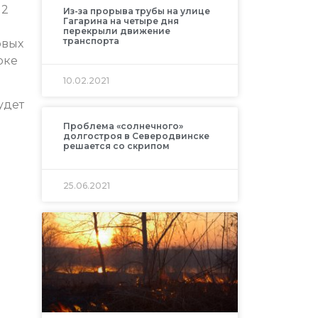
12
Из-за прорыва трубы на улице
Гагарина на четыре дня
перекрыли движение
транспорта
овых
рке
10.02.2021
удет
Проблема «солнечного»
долгостроя в Северодвинске
решается со скрипом
25.06.2021