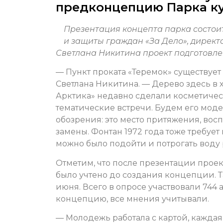
предконцепцию Парка ку
Презентация концепта парка состоит
и защиты граждан «За Дело», директ
Светлана Никитина проект подготовле
— Пункт проката «Теремок» существует 
Светлана Никитина. — Дерево здесь в 
Арктика» недавно сделали косметическ
тематические встречи. Будем его мод
обозрения: это место притяжения, воспо
замены. Фонтан 1972 года тоже требует
можно было подойти и потрогать воду
Отметим, что после презентации проект
было учтено до создания концепции. Т
июня. Всего в опросе участвовали 744 
концепцию, все мнения учитывали.
— Молодежь работала с картой, каждая