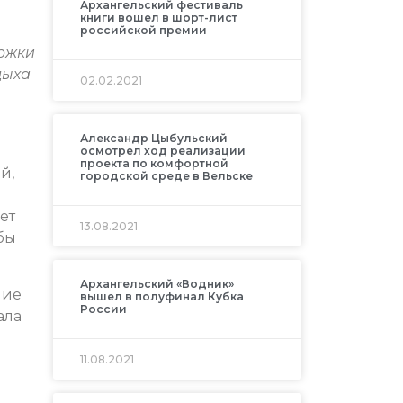
Архангельский фестиваль
книги вошел в шорт-лист
российской премии
ержки
дыха
02.02.2021
Александр Цыбульский
осмотрел ход реализации
проекта по комфортной
й,
городской среде в Вельске
ет
13.08.2021
обы
Архангельский «Водник»
ние
вышел в полуфинал Кубка
России
ала
11.08.2021