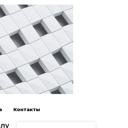
а
Контакты
олу