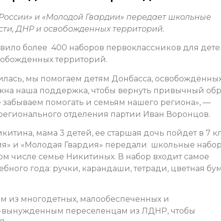
 России» и «Молодой Гвардии» передает школьные
сти, ДНР и освобожденных территорий.
вило более 400 наборов первоклассников для дете
вобожденных территорий.
илась, мы помогаем детям Донбасса, освобождённы
ужна наша поддержка, чтобы вернуть привычный обр
 забываем помогать и семьям нашего региона», —
регионального отделения партии Иван Воронцов.
итина, мама 3 детей, ее старшая дочь пойдет в 7 кл
сия» и «Молодая Гвардия» передали школьные набо
ом числе семье Никитиных. В набор входит самое
ного года: ручки, карандаши, тетради, цветная бум
м из многодетных, малообеспеченных и
ям-вынужденным переселенцам из ЛДНР, чтобы