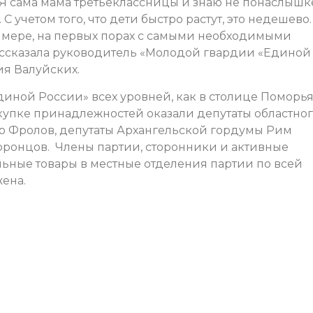
. Я сама мама третьеклассницы и знаю не понаслышк
С учетом того, что дети быстро растут, это недешево.
 мере, на первых порах с самыми необходимыми
ссказала руководитель «Молодой гвардии «Единой
ия Валуйских.
ной России» всех уровней, как в столице Поморья,
акупке принадлежностей оказали депутаты областно
р Фролов, депутаты Архангельской гордумы Рим
оронцов. Члены партии, сторонники и активные
ьные товары в местные отделения партии по всей
жена.