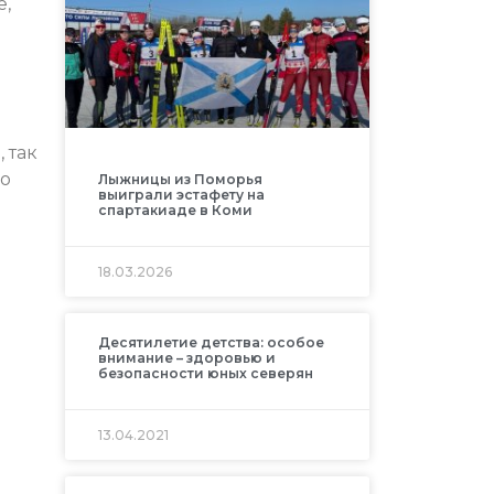
е,
 так
го
Лыжницы из Поморья
выиграли эстафету на
спартакиаде в Коми
18.03.2026
Десятилетие детства: особое
внимание – здоровью и
безопасности юных северян
13.04.2021