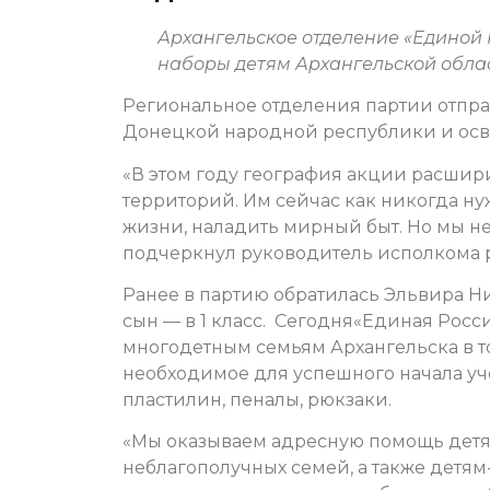
Архангельское отделение «Единой
наборы детям Архангельской обла
Региональное отделения партии отпра
Донецкой народной республики и ос
«В этом году география акции расшир
территорий. Им сейчас как никогда н
жизни, наладить мирный быт. Но мы не
подчеркнул руководитель исполкома 
Ранее в партию обратилась Эльвира Ник
сын — в 1 класс. Сегодня«Единая Рос
многодетным семьям Архангельска в т
необходимое для успешного начала учеб
пластилин, пеналы, рюкзаки.
«Мы оказываем адресную помощь детя
неблагополучных семей, а также дет