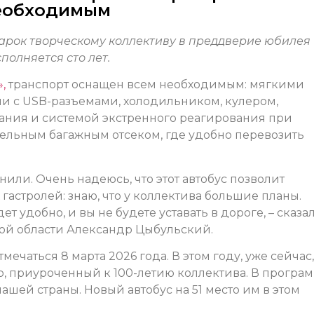
необходимым
дарок творческому коллективу в преддверие юбилея
полняется сто лет.
,
транспорт оснащен всем необходимым: мягкими
 с USB-разъемами, холодильником, кулером,
ания и системой экстренного реагирования при
тельным багажным отсеком, где удобно перевозить
или. Очень надеюсь, что этот автобус позволит
астролей: знаю, что у коллектива большие планы.
т удобно, и вы не будете уставать в дороге, – сказал
кой области Александр Цыбульский.
ечаться 8 марта 2026 года. В этом году, уже сейчас,
р, приуроченный к 100-летию коллектива. В програм
ашей страны. Новый автобус на 51 место им в этом