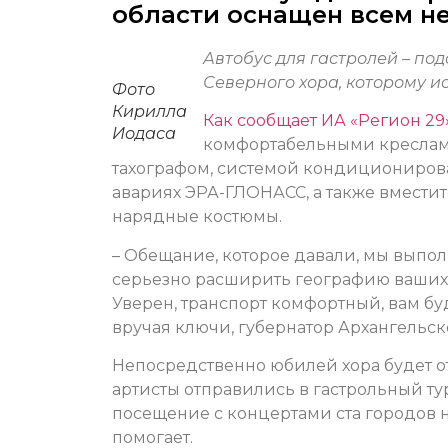
области оснащен всем 
Автобус для гастролей – по
Северного хора, которому ис
Фото
Кирилла
Как сообщает ИА «Регион 29»
Иодаса
комфортабельными креслами
тахографом, системой кондициониров
авариях ЭРА-ГЛОНАСС, а также вмести
нарядные костюмы.
– Обещание, которое давали, мы выполн
серьезно расширить географию ваших г
Уверен, транспорт комфортный, вам буде
вручая ключи, губернатор Архангельс
Непосредственно юбилей хора будет отм
артисты отправились в гастрольный ту
посещение с концертами ста городов н
помогает.