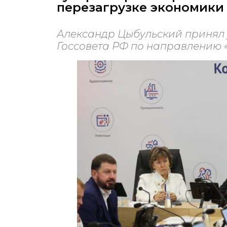
перезагрузке экономики
Александр Цыбульский принял 
Госсовета РФ по направлению 