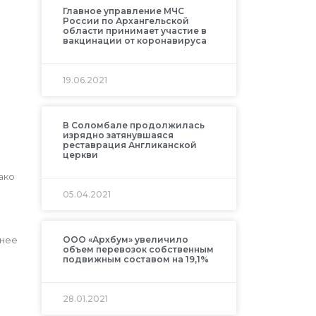
Главное управление МЧС
России по Архангельской
области принимает участие в
вакцинации от коронавируса
19.06.2021
В Соломбале продолжилась
изрядно затянувшаяся
реставрация Англиканской
церкви
ако
05.04.2021
ООО «Архбум» увеличило
днее
объем перевозок собственным
подвижным составом на 19,1%
28.01.2021