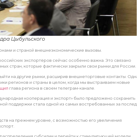
ндра Цыбульского
онами и страной внешнеэкономические вызовы.
российских экспортёров сейчас особенно важна. Это связано
ых стран, которые фактически закрыли свои рынки для России.
ыйти на другие рынки, расширив внешнеторговые контакты. Одн
ики регионов и страны в целом, когда мы выстраиваем новые
щил
глава региона в своем телеграм-канале.
дународная кооперация и экспорт» было предложено сохранить
ной поддержки стала одной из самых востребованных за после
ств на прежнем уровне, с возможностью его увеличения
кспорт.
распределения субсидии и перейти к стимулирующей модели