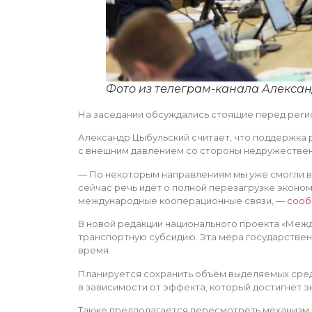
Фото из телеграм-канала Алекса
На заседании обсуждались стоящие перед реги
Александр Цыбульский считает, что поддержка 
с внешним давлением со стороны недружественн
— По некоторым направлениям мы уже смогли в
сейчас речь идёт о полной перезагрузке эконом
международные кооперационные связи, —
сооб
В новой редакции национального проекта «Меж
транспортную субсидию. Эта мера государствен
время.
Планируется сохранить объём выделяемых сред
в зависимости от эффекта, который достигнет э
Также предполагается пересмотреть механизм 