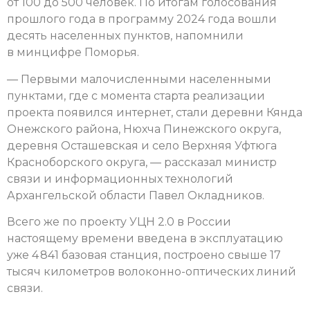
от 100 до 500 человек. По итогам голосования
прошлого года в программу 2024 года вошли
десять населенных пунктов, напомнили
в минцифре Поморья.
— Первыми малочисленными населенными
пунктами, где с момента старта реализации
проекта появился интернет, стали деревни Кянда
Онежского района, Нюхча Пинежского округа,
деревня Осташевская и село Верхняя Уфтюга
Красноборского округа, — рассказал министр
связи и информационных технологий
Архангельской области Павел Окладников.
Всего же по проекту УЦН 2.0 в России
настоящему времени введена в эксплуатацию
уже 4 841 базовая станция, построено свыше 17
тысяч километров волоконно-оптических линий
связи.