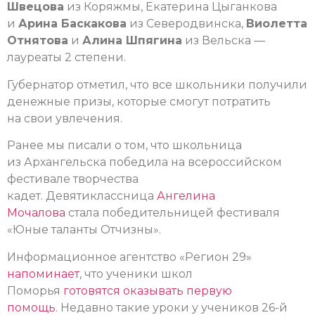
Швецова
из Коряжмы, Екатерина Цыганкова
и
Арина Баскакова
из Северодвинска,
Виолетта
Отнятова
и
Алина Шпягина
из Вельска —
лауреаты 2 степени.
Губернатор отметил, что все школьники получили
денежные призы, которые смогут потратить
на свои увлечения.
Ранее мы писали о том, что школьница
из Архангельска победила на всероссийском
фестивале творчества
кадет. Девятиклассница
Ангелина
Мочалова
стала победительницей фестиваля
«Юные таланты Отчизны».
Информационное агентство «Регион 29»
напоминает
, что ученики школ
Поморья
готовятся оказывать первую
помощь
. Недавно такие уроки у учеников 26-й