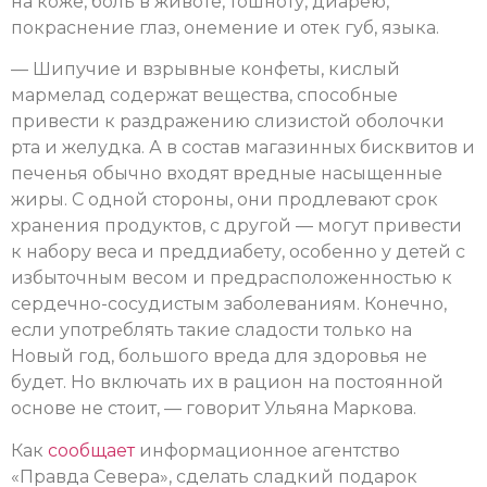
на коже, боль в животе, тошноту, диарею,
покраснение глаз, онемение и отек губ, языка.
— Шипучие и взрывные конфеты, кислый
мармелад содержат вещества, способные
привести к раздражению слизистой оболочки
рта и желудка. А в состав магазинных бисквитов и
печенья обычно входят вредные насыщенные
жиры. С одной стороны, они продлевают срок
хранения продуктов, с другой — могут привести
к набору веса и преддиабету, особенно у детей с
избыточным весом и предрасположенностью к
сердечно-сосудистым заболеваниям. Конечно,
если употреблять такие сладости только на
Новый год, большого вреда для здоровья не
будет. Но включать их в рацион на постоянной
основе не стоит, — говорит Ульяна Маркова.
Как
сообщает
информационное агентство
«Правда Севера», сделать сладкий подарок