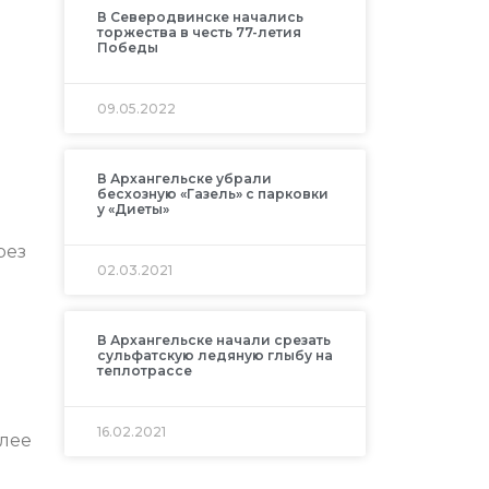
В Северодвинске начались
торжества в честь 77-летия
Победы
09.05.2022
В Архангельске убрали
бесхозную «Газель» с парковки
у «Диеты»
рез
02.03.2021
В Архангельске начали срезать
сульфатскую ледяную глыбу на
теплотрассе
16.02.2021
лее