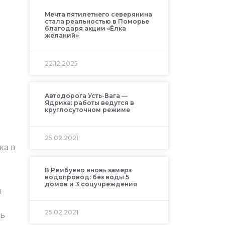
Мечта пятилетнего северянина
стала реальностью в Поморье
благодаря акции «Ёлка
желаний»
22.12.2025
Автодорога Усть-Вага —
Ядриха: работы ведутся в
круглосуточном режиме
25.02.2021
ка в
В Рембуево вновь замерз
водопровод: без воды 5
домов и 3 соцучреждения
й
25.02.2021
сь