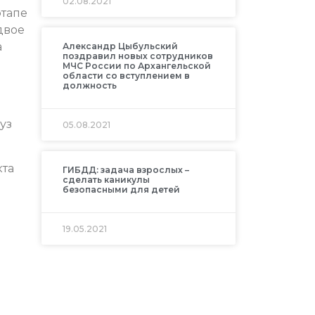
02.08.2021
этапе
двое
а
Александр Цыбульский
поздравил новых сотрудников
МЧС России по Архангельской
области со вступлением в
должность
уз
05.08.2021
кта
ГИБДД: задача взрослых –
сделать каникулы
безопасными для детей
19.05.2021