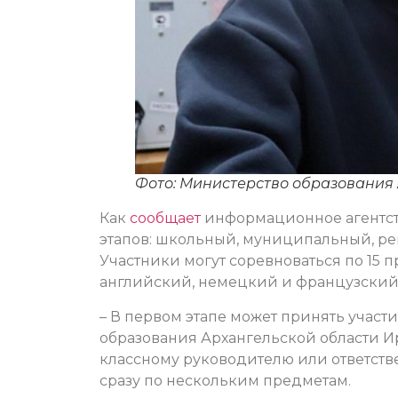
Фото: Министерство образования
Как
сообщает
информационное агентст
этапов: школьный, муниципальный, р
Участники могут соревноваться по 15 
английский, немецкий и французский
– В первом этапе может принять участ
образования Архангельской области И
классному руководителю или ответств
сразу по нескольким предметам.