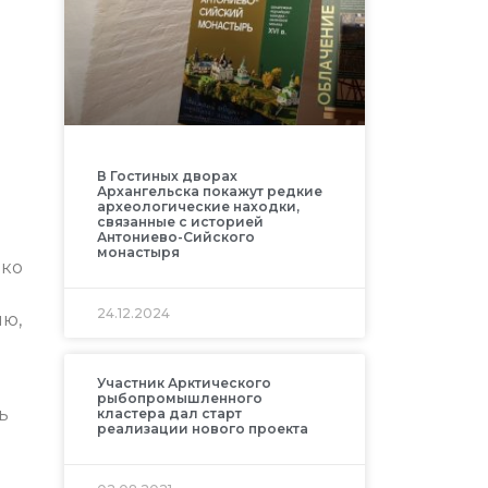
В Гостиных дворах
Архангельска покажут редкие
археологические находки,
связанные с историей
Антониево-Сийского
монастыря
ько
24.12.2024
ию,
Участник Арктического
рыбопромышленного
ь
кластера дал старт
реализации нового проекта