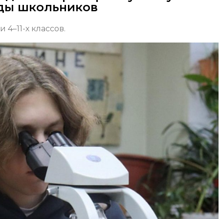
ды школьников
4–11-х классов.