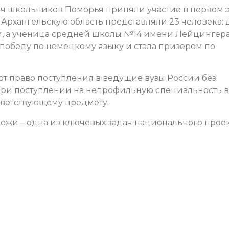
яч школьников Поморья приняли участие в первом 
Архангельскую область представляли 23 человека: 
и, а ученица средней школы №14 имени Лейцингер
победу по немецкому языку и стала призером по
т право поступления в ведущие вузы России без
при поступлении на непрофильную специальность в
ответствующему предмету.
ежи – одна из ключевых задач национального прое