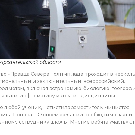
 Архангельской области
во «Правда Севера», олимпиада проходит в нескол
егиональный и заключительный, всероссийский.
предметам, включая астрономию, биологию, географ
 языки, информатику и другие дисциплины.
ие любой ученик, – отметила заместитель министра
рина Попова. – О своем желании необходимо заявит
енному сотруднику школы. Многие ребята участвуют