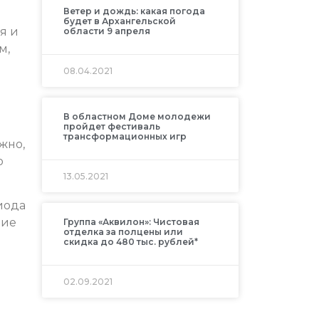
Ветер и дождь: какая погода
будет в Архангельской
я и
области 9 апреля
м,
08.04.2021
В областном Доме молодежи
пройдет фестиваль
трансформационных игр
жно,
ю
13.05.2021
иода
ние
Группа «Аквилон»: Чистовая
отделка за полцены или
скидка до 480 тыс. рублей*
02.09.2021