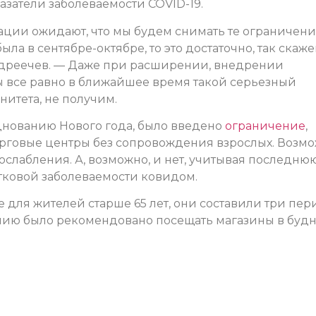
затели заболеваемости COVID-19.
ации ожидают, что мы будем снимать те ограничени
ыла в сентябре-октябре, то это достаточно, так скаже
дреечев. — Даже при расширении, внедрении
 все равно в ближайшее время такой серьезный
итета, не получим.
днованию Нового года, было введено
ограничение
,
рговые центры без сопровождения взрослых. Возмо
ослабления. А, возможно, и нет, учитывая последню
тковой заболеваемости ковидом.
для жителей старше 65 лет, они составили три пер
ению было рекомендовано посещать магазины в буд