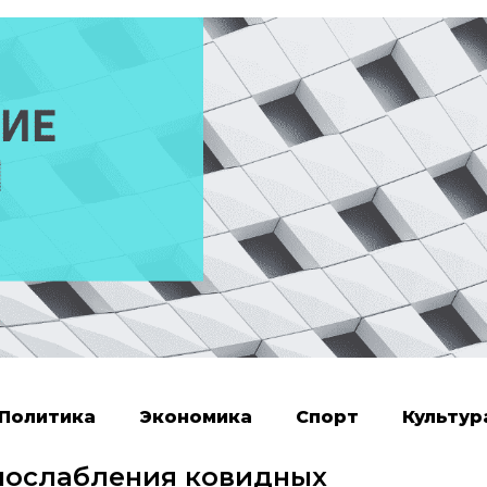
Политика
Экономика
Спорт
Культур
 послабления ковидных