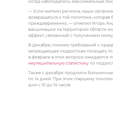
когда наблюдались максимальные пока
— Если жители региона, наши организ
возвращаться к той политике, которая б
преждевременно, — отметил Игорь Ан
вакцинации на территории области мы
эффект, связанный с получением иммун
В декабре, помимо требований к праз
запрещающее подросткам посещать то
в феврале в этом вопросе ожидаются п
неутешительную статистику
по подрос
Также с декабря продлили больничные 
по 14 дней. При этом старшему покол
дни с 10 до 14 часов.