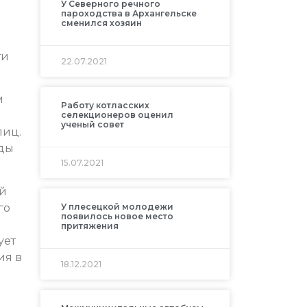
У Северного речного
пароходства в Архангельске
сменился хозяин
ти
22.07.2021
м
Работу котласских
селекционеров оценил
ученый совет
лиц.
оды
15.07.2021
ий
го
У плесецкой молодежи
появилось новое место
притяжения
ует
ия в
18.12.2021