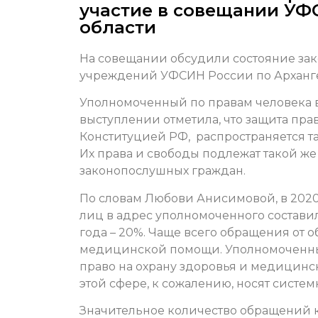
участие в совещании УФ
области
На совещании обсудили состояние зак
учреждений УФСИН России по Арханге
Уполномоченный по правам человека 
выступлении отметила, что защита пра
Конституцией РФ, распространяется т
Их права и свободы подлежат такой же 
законопослушных граждан.
По словам Любови Анисимовой,
в 202
лиц в адрес уполномоченного составило
года – 20%. Чаще всего обращения от
медицинской помощи
. Уполномоченны
право на охрану здоровья и медицин
этой сфере, к сожалению, носят систем
Значительное количество обращений к