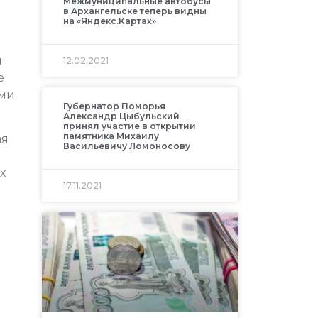
Межмуниципальные автобусы
в Архангельске теперь видны
на «Яндекс.Картах»
я
12.02.2021
е
ими
Губернатор Поморья
Александр Цыбульский
принял участие в открытии
памятника Михаилу
ая
Васильевичу Ломоносову
х
17.11.2021