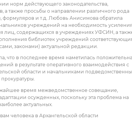
нии норм действующего законодательства,
в, а также просьбы о направлении различного рода
, формуляров и т.д. Любовь Анисимова обратила
ачальников учреждений на необходимость усилени
я лиц, содержащихся в учреждениях УФСИН, а такж
пополнения библиотек учреждений соответствующ
ами, законами) актуальной редакции.
ла, что в последнее время наметилась положительн
ний в результате оперативного взаимодействия с
ельской области и начальниками подведомственны
 прокуратуры.
ижайшее время межведомственное совещание,
даптации осужденных, поскольку эта проблема на
наиболее актуальных.
вам человека в Архангельской области